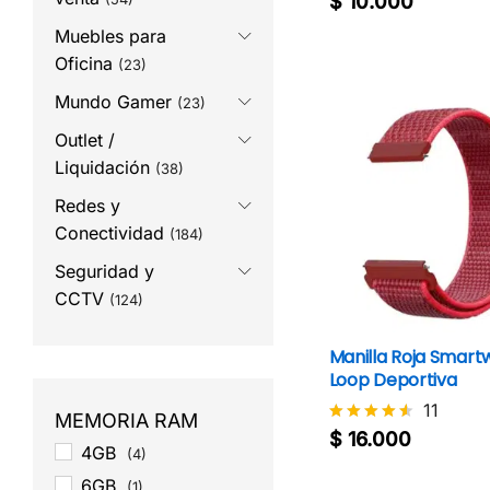
$
10.000
$
10.000
con
Muebles para
4.3
de 5
Oficina
(23)
Mundo Gamer
(23)
Outlet /
Liquidación
(38)
Redes y
Conectividad
(184)
Seguridad y
CCTV
(124)
Manilla Roja Smart
Loop Deportiva
11
MEMORIA RAM
$
16.000
Valorado
$
16.000
4GB
(4)
con
4.5
6GB
(1)
de 5