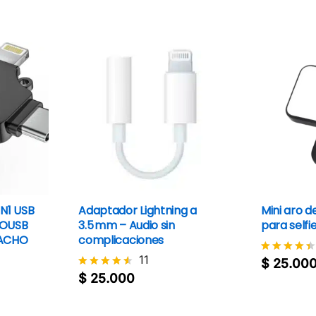
4.7
de 5
N1 USB
Adaptador Lightning a
Mini aro de
ROUSB
3.5 mm – Audio sin
para selfi
MACHO
complicaciones
11
$
25.00
Valorado
$
25.000
$
25.00
con
$
25.000
Valorado
4.4
con
de 5
4.5
de 5