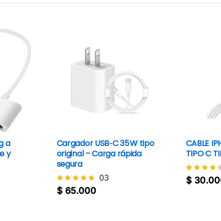
g a
Cargador USB‑C 35 W tipo
CABLE IP
e y
original – Carga rápida
TIPO C T
segura
03
$
30.00
Valorado
$
30.00
con
$
65.000
Valorado
4.4
$
65.000
con
de 5
4.7
de 5