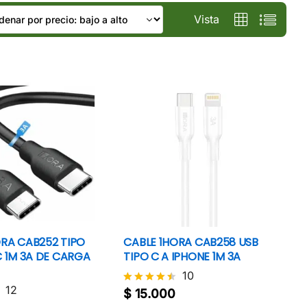
Vista
ORA CAB252 TIPO
CABLE 1HORA CAB258 USB
C 1M 3A DE CARGA
TIPO C A IPHONE 1M 3A
10
12
$
15.000
Valorado
$
15.000
con