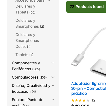
Accesorios para
Celulares y
72
Products found
Tablets
(56)
Celulares y
Smartphones
(2)
Celulares y
Smartphones
Outlet
(1)
Tablets
(7)
Componentes y
Periféricos
(505)
Computadores
(106)
Adaptador Lightnin
Diseño, Creatividad y
30‑pin – Compatibl
Educación
(4)
práctico
Equipos Punto de
12
venta
(54)
Valorado