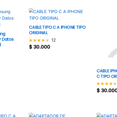
CABLE TIPO C A IPHONE TIPO
ORIGINAL
ung
y Datos
12
d
$
30.000
Valorado
$
30.000
con
4.1
de 5
CABLE IPH
C TIPO OR
$
30.00
Valorado
$
30.00
con
4.4
de 5