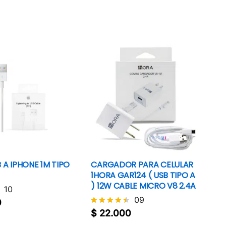
4.4
de 5
 A IPHONE 1M TIPO
CARGADOR PARA CELULAR
1HORA GAR124 ( USB TIPO A
) 12W CABLE MICRO V8 2.4A
10
0
09
0
$
22.000
Valorado
con