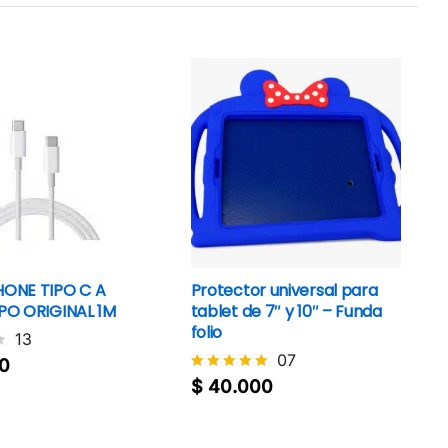
HONE TIPO C A
Protector universal para
IPO ORIGINAL 1M
tablet de 7″ y 10″ – Funda
folio
13
07
0
0
$
40.000
$
40.000
Valorado
con
5
de 5