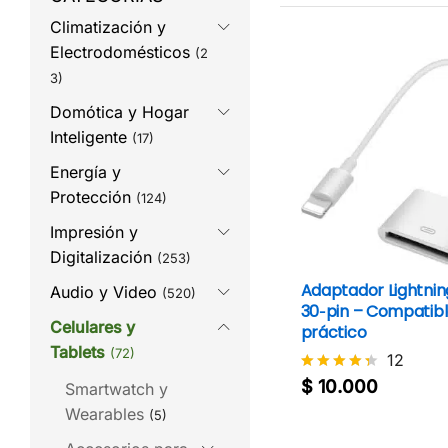
Climatización y
Electrodomésticos
(2
3)
Domótica y Hogar
Inteligente
(17)
Energía y
Protección
(124)
Impresión y
Digitalización
(253)
CABLE CONVERTIDOR
Adaptador Lightnin
Audio y Video
(520)
LIGHTNING A HDMI Y VGA
30‑pin – Compatibl
Celulares y
CON AUDIO PLUG 3.5MM
práctico
Tablets
(72)
12
12
$
75.000
$
10.000
Valorado
Valorado
Smartwatch y
$
75.000
$
10.000
con
con
Wearables
(5)
4.5
4.3
de 5
de 5