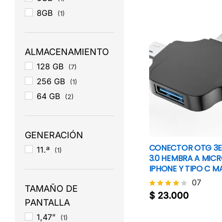
8GB
(1)
ALMACENAMIENTO
128 GB
(7)
256 GB
(1)
64 GB
(2)
GENERACIÓN
CONECTOR OTG 3E
11.ª
(1)
3.0 HEMBRA A MIC
IPHONE Y TIPO C 
07
TAMAÑO DE
$
23.000
Valorado
PANTALLA
$
23.000
con
4.1
1,47”
(1)
de 5