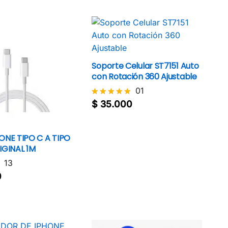
Soporte Celular ST7151 Auto
con Rotación 360 Ajustable
01
$
35.000
Valorado
con
5
$
35.000
de 5
ONE TIPO C A TIPO
IGINAL 1M
13
0
0