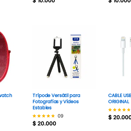
$
10.000
$
10.000
con
con
4.8
4.4
de 5
de 5
watch
Trípode Versátil para
CABLE USB
Fotografías y Vídeos
ORIGINAL
Estables
$
20.00
09
$
20.00
Valorado
$
20.000
con
$
20.000
Valorado
4.7
con
de 5