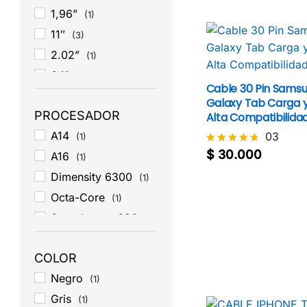
1,96”
(1)
11″
(3)
2.02”
(1)
6.1"
(1)
Cable 30 Pin Sams
6.7"
(1)
Galaxy Tab Carga 
PROCESADOR
Alta Compatibilida
A14
03
(1)
$
30.000
Valorado
A16
(1)
$
30.000
con
Dimensity 6300
4.7
(1)
de 5
Octa-Core
(1)
Snapdragon 680
(1)
COLOR
Negro
(1)
Gris
(1)