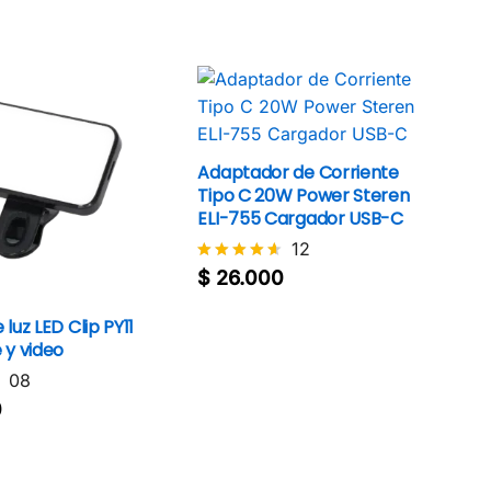
4.4
$
22.000
de 5
Adaptador de Corriente
Tipo C 20W Power Steren
ELI-755 Cargador USB-C
12
$
26.000
Valorado
$
26.000
con
4.5
 luz LED Clip PY11
de 5
e y video
08
0
0