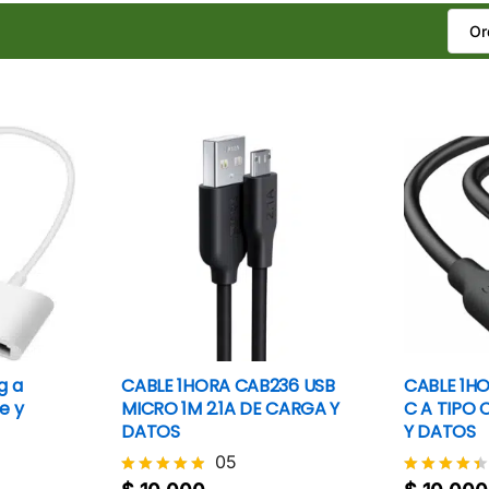
g a
CABLE 1HORA CAB236 USB
CABLE 1H
e y
MICRO 1M 2.1A DE CARGA Y
C A TIPO 
DATOS
Y DATOS
05
$
10.000
$
10.000
Valorado
Valorado