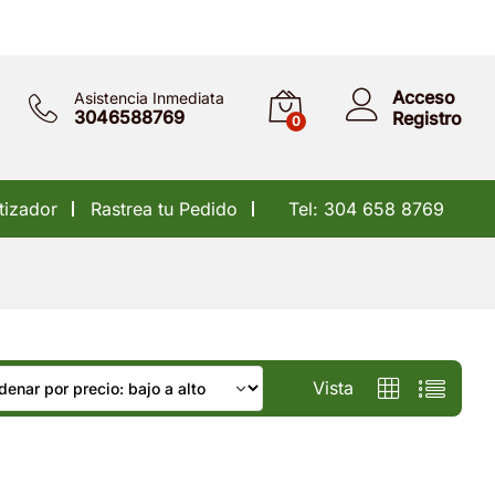
Acceso
Asistencia Inmediata
3046588769
Registro
0
tizador
Rastrea tu Pedido
Tel: 304 658 8769
Vista