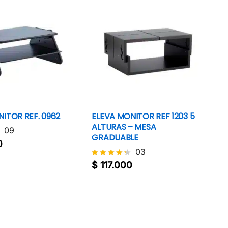
ITOR REF. 0962
ELEVA MONITOR REF 1203 5
ALTURAS – MESA
09
GRADUABLE
0
0
03
$
117.000
$
117.000
Valorado
con
4.3
de 5