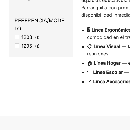
espacios educativos. C
Barranquilla con prod
disponibilidad inmedia
REFERENCIA/MODE
LO
🖥️
Línea Ergonómic
1203
comodidad en el tr
(1)
1295
📋
Línea Visual
— ta
(1)
reuniones
🏠
Línea Hogar
— es
🎒
Línea Escolar
— t
📌
Línea Accesorios