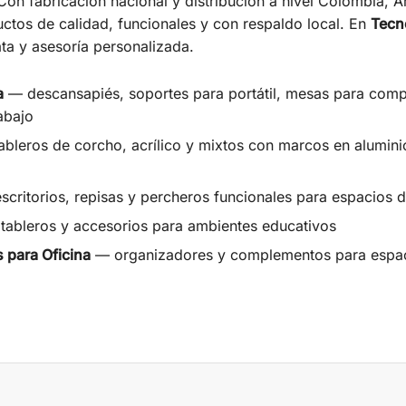
on fabricación nacional y distribución a nivel Colombia, A
uctos de calidad, funcionales y con respaldo local. En
Tecn
ta y asesoría personalizada.
a
— descansapiés, soportes para portátil, mesas para com
abajo
bleros de corcho, acrílico y mixtos con marcos en alumini
critorios, repisas y percheros funcionales para espacios d
ableros y accesorios para ambientes educativos
 para Oficina
— organizadores y complementos para espaci