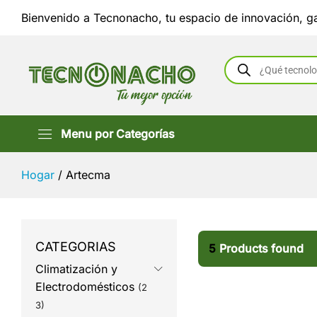
Bienvenido a Tecnonacho, tu espacio de innovación, ga
Búsqueda
de
productos
Menu por Categorías
Hogar
/
Artecma
CATEGORIAS
5
Products found
Climatización y
Electrodomésticos
(2
3)