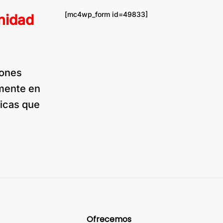
[mc4wp_form id=49833]
nidad
pones
amente en
nicas que
Ofrecemos