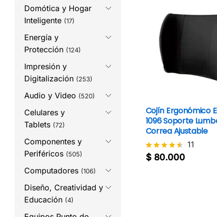
Domótica y Hogar
Inteligente
(17)
Energía y
Protección
(124)
Impresión y
Digitalización
(253)
Audio y Video
(520)
Cojín Ergonómico 
Celulares y
1096 Soporte Lumb
Tablets
(72)
Correa Ajustable
Componentes y
11
Periféricos
(505)
$
80.000
Valorado
$
80.000
con
Computadores
(106)
4.5
de 5
Diseño, Creatividad y
Educación
(4)
Equipos Punto de