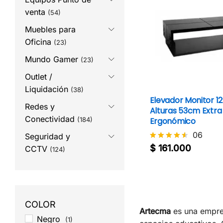
venta
(54)
Muebles para
Oficina
(23)
Mundo Gamer
(23)
Outlet /
Liquidación
(38)
Elevador Monitor 12
Redes y
Alturas 53cm Extr
Conectividad
(184)
Ergonómico
06
Seguridad y
$
161.000
Valorado
CCTV
(124)
$
161.000
con
4.5
de 5
COLOR
Artecma
es una empres
Negro
(1)