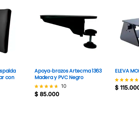
Espalda
Apoya‑brazos Artecma 1363
ELEVA MON
ar con
Madera y PVC Negro
10
$
115.00
Valorado
$
115.00
con
$
85.000
Valorado
$
85.000
4.7
con
de 5
4.6
de 5