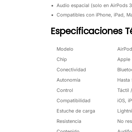
Audio espacial (solo en AirPods 3
Compatibles con iPhone, iPad, M
Especificaciones T
Modelo
AirPod
Chip
Apple
Conectividad
Blueto
Autonomía
Hasta 
Control
Táctil
Compatibilidad
iOS, 
Estuche de carga
Lightn
Resistencia
No res
Contenido
Audífo