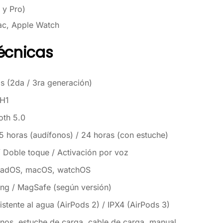
 y Pro)
ac, Apple Watch
écnicas
s (2da / 3ra generación)
 H1
oth 5.0
5 horas (audífonos) / 24 horas (con estuche)
 / Doble toque / Activación por voz
iPadOS, macOS, watchOS
ing / MagSafe (según versión)
istente al agua (AirPods 2) / IPX4 (AirPods 3)
nos, estuche de carga, cable de carga, manual