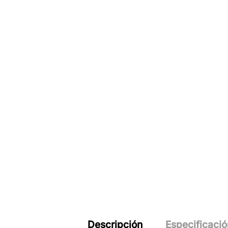
valoracione
s de
clientes
Descripción
Especificació