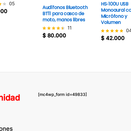
05
HS‑100U USB
Audífonos Bluetooth
Monoaural c
000
o
BT11 para casco de
Micrófono y
moto, manos libres
Volumen
11
0
$
80.000
Valorado
$
42.000
Valorado
con
con
4.4
4.8
de 5
de 5
[mc4wp_form id=49833]
nidad
pones