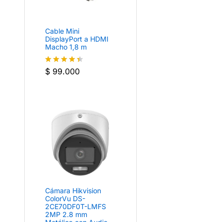
Cable Mini
DisplayPort a HDMI
Macho 1,8 m
$
99.000
Valorado
con
4.4
de 5
Cámara Hikvision
ColorVu DS-
2CE70DF0T-LMFS
2MP 2.8 mm