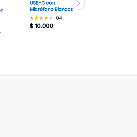
USB-C con
13
Micrófono Blancos
on
$
70.000
Valorado
con
04
4.4
$
10.000
Valorado
de 5
con
4
4.3
de 5