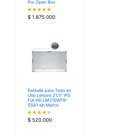
Pro Open Box
$
1.675.000
Valorado
con
4.7
de
5
Pantalla para Todo en
Uno Lenovo 21,5″ IPS
Full HD LM215WF9-
SSA1 sin Marco
$
520.000
Valorado
con
4
de
5