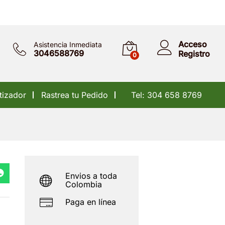
$
90.000
Acceso
Asistencia Inmediata
3046588769
Registro
0
tizador
Rastrea tu Pedido
Tel: 304 658 8769
Envios a toda
Colombia
Paga en línea