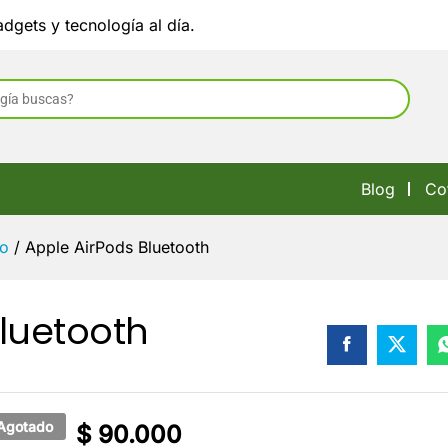
 Bluetooth
dgets y tecnología al día.
ción
Marca
Blog
Co
io
/
Apple AirPods Bluetooth
Bluetooth
Agotado
$
90.000