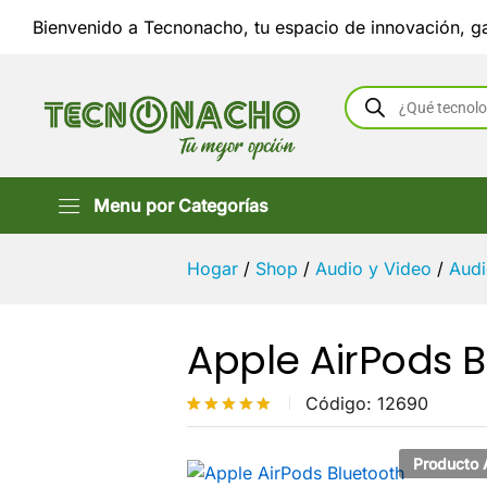
Apple AirPods
Bienvenido a Tecnonacho, tu espacio de innovación, ga
Descripción
Especifica
Búsqueda
de
productos
Menu por Categorías
Hogar
/
Shop
/
Audio y Video
/
Aud
Apple AirPods 
Código:
12690
Valorado
7
con
4.9
de
Producto 
5 en
base a