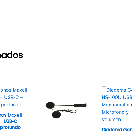
nados
nos Maxell
+ USB‑C –
 profundo
Diadema Gen