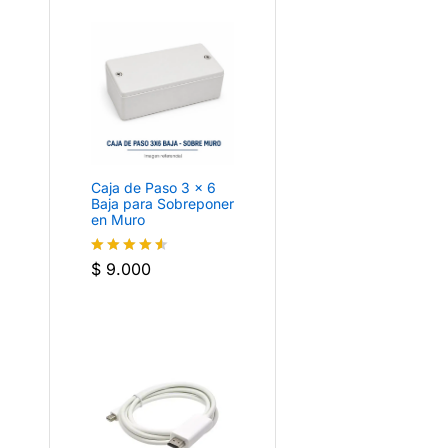
Caja de Paso 3 × 6
Baja para Sobreponer
en Muro
$
9.000
Valorado
con
4.5
de 5