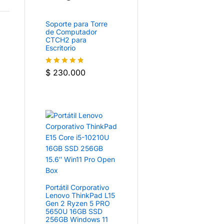
Soporte para Torre
de Computador
CTCH2 para
Escritorio
$
230.000
Valorado
con
4.8
de
5
Portátil Corporativo
Lenovo ThinkPad L15
Gen 2 Ryzen 5 PRO
5650U 16GB SSD
256GB Windows 11