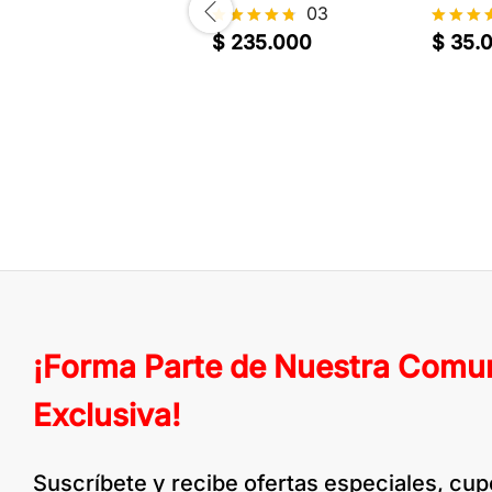
03
$
235.000
$
35.
Valorado
Valorad
con
con
4.7
4.2
de 5
de 5
¡Forma Parte de Nuestra Comu
Exclusiva!
Suscríbete y recibe ofertas especiales, cu