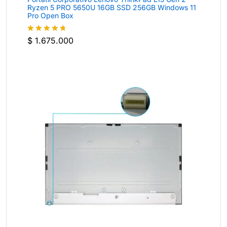
Ryzen 5 PRO 5650U 16GB SSD 256GB Windows 11
Pro Open Box
$
1.675.000
Valorado
con
4.7
de
5