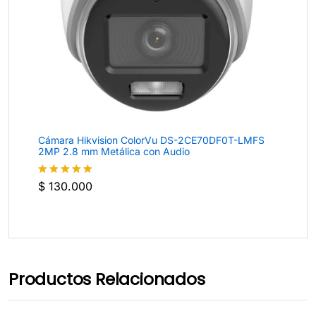
Cámara Hikvision ColorVu DS-2CE70DF0T-LMFS
2MP 2.8 mm Metálica con Audio
$
130.000
Valorado
con
4.8
de
5
Productos Relacionados