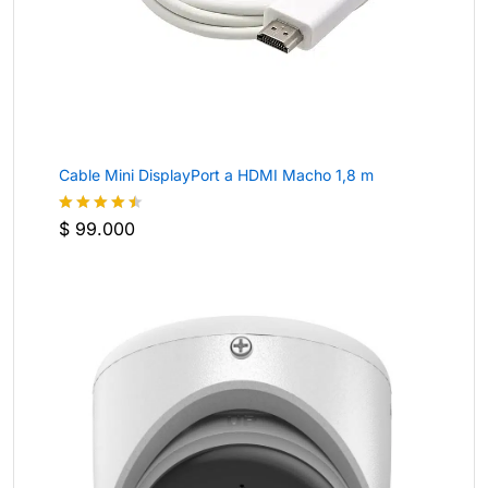
Cable Mini DisplayPort a HDMI Macho 1,8 m
$
99.000
Valorado
con
4.4
de 5