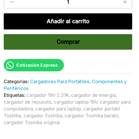
Toshiba
45W
Homologado
Añadir al carrito
19V
2.37A
Punta
Comprar
Estándar
cantidad
Cotización Express
Categorías:
Cargadores Para Portátiles
,
Componentes y
Periféricos
Etiquetas:
cargador 19V 2.37A
,
cargador de energía
,
cargador de repuesto
,
cargador laptop 19V
,
cargador para
computadora
,
cargador para laptop
,
cargador portátil
Toshiba
,
cargador Toshiba
,
cargador Toshiba barato
,
cargador Toshiba original