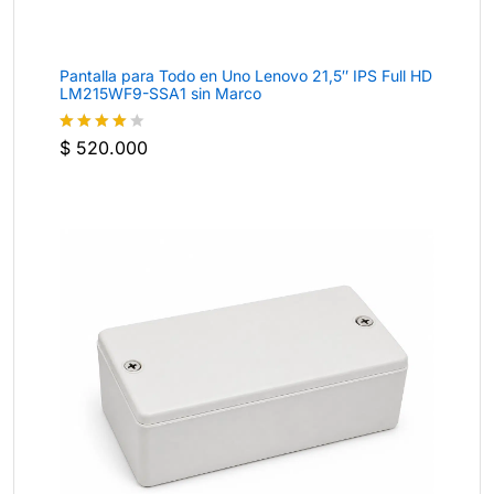
Pantalla para Todo en Uno Lenovo 21,5″ IPS Full HD
LM215WF9-SSA1 sin Marco
$
520.000
Valorado
con
4
de
5