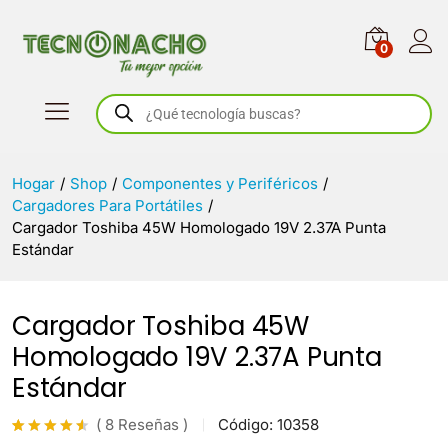
0
Búsqueda
de
productos
Hogar
/
Shop
/
Componentes y Periféricos
/
Cargadores Para Portátiles
/
Cargador Toshiba 45W Homologado 19V 2.37A Punta
Estándar
Cargador Toshiba 45W
Homologado 19V 2.37A Punta
Estándar
(
8
Reseñas
)
Código:
10358