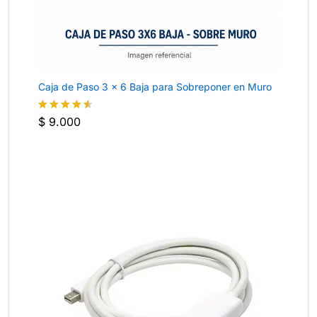
Caja de Paso 3 × 6 Baja para Sobreponer en Muro
$
9.000
Valorado
con
4.5
de 5