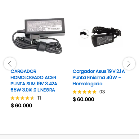
CARGADOR
Cargador Asus 19 V 2.1 A
C
HOMOLOGADO ACER
Punta Finísima 40 W –
3
PUNTA SLIM 19V 3.42A
Homologado
7
65W 3.0X1.0 L NEGRA
03
11
$
60.000
$
Valorado
V
con
c
$
60.000
Valorado
5
5
con
de 5
d
4.5
de 5