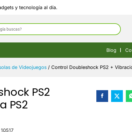
$
dgets y tecnología al día.
$
eshock PS2 + Vibración
o
ción
Valoraciones (5)
Blog
Co
olas de Videojuegos
/
Control Doubleshock PS2 + Vibraci
shock PS2
ra PS2
:
10517