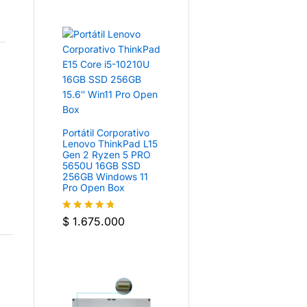
Portátil Corporativo
Lenovo ThinkPad L15
Gen 2 Ryzen 5 PRO
5650U 16GB SSD
256GB Windows 11
Pro Open Box
$
1.675.000
Valorado
con
4.7
de
5