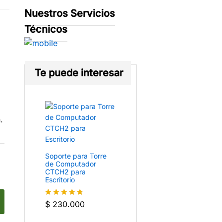
Nuestros Servicios
Técnicos
Te puede interesar
.
Soporte para Torre
de Computador
CTCH2 para
Escritorio
$
230.000
Valorado
con
4.8
de
5