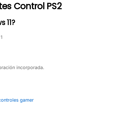
es Control PS2
s 11?
11
ibración incorporada.
controles gamer