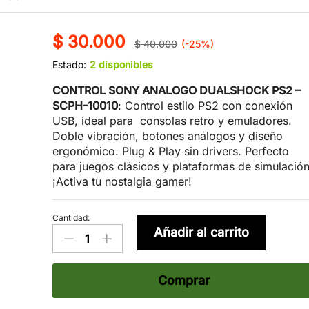
-
%
$
30.000
$
40.000
(-25%)
Estado:
2 disponibles
CONTROL SONY ANALOGO DUALSHOCK PS2 –
SCPH-10010
: Control estilo PS2 con conexión
USB, ideal para consolas retro y emuladores.
Doble vibración, botones análogos y diseño
ergonómico. Plug & Play sin drivers. Perfecto
para juegos clásicos y plataformas de simulación
¡Activa tu nostalgia gamer!
Cantidad:
Control
Añadir al carrito
Doubleshock
PS2
+
Comprar
Vibración
para