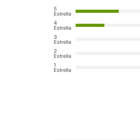
con
4.6
5
de 5 en
Estrella
base a
4
valoracio
Estrella
nes de
3
clientes
Estrella
2
Estrella
1
Estrella