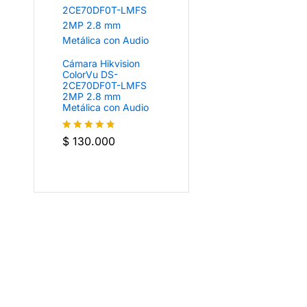
Cámara Hikvision
ColorVu DS-
2CE70DF0T-LMFS
2MP 2.8 mm
Metálica con Audio
$
130.000
Valorado
con
4.8
de
5