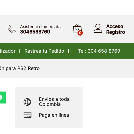
30.000
Añadir al carrito
40.000
Acceso
Asistencia Inmediata
3046588769
Registro
0
tizador
Rastrea tu Pedido
Tel: 304 658 8769
ón para PS2 Retro
Envios a toda
Colombia
Paga en línea