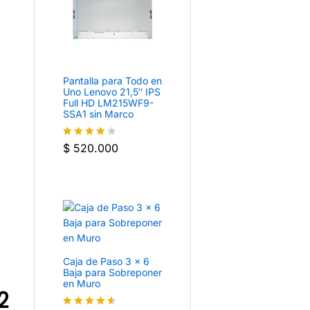
Pantalla para Todo en
Uno Lenovo 21,5″ IPS
Full HD LM215WF9-
SSA1 sin Marco
$
520.000
Valorado
con
4
de
5
Caja de Paso 3 × 6
Baja para Sobreponer
en Muro
2