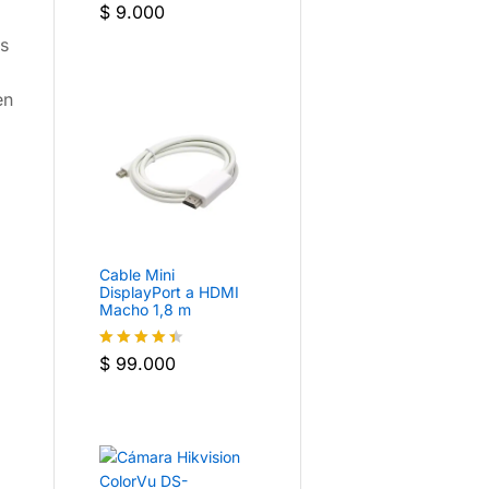
$
9.000
Valorado
con
4.5
as
de 5
en
Cable Mini
DisplayPort a HDMI
Macho 1,8 m
$
99.000
Valorado
con
4.4
de 5