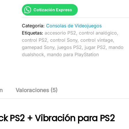
PS2
Cotización Express
Retro
cantidad
Categoría:
Consolas de Videojuegos
Etiquetas:
accesorio PS2
,
control analógico
,
control PS2
,
control Sony
,
control vintage
,
gamepad Sony
,
juegos PS2
,
jugar PS2
,
mando
dualshock
,
mando para PlayStation
n
Valoraciones (5)
k PS2 + Vibración para PS2