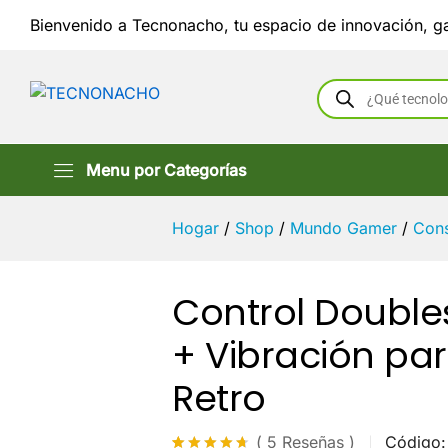
Bienvenido a Tecnonacho, tu espacio de innovación, ga
Control Doubl
Búsqueda
para PS2 Retr
de
productos
Descripción
Especifica
Menu por Categorías
Hogar
/
Shop
/
Mundo Gamer
/
Cons
Control Double
+ Vibración pa
Retro
Código
(
5
Reseñas
)