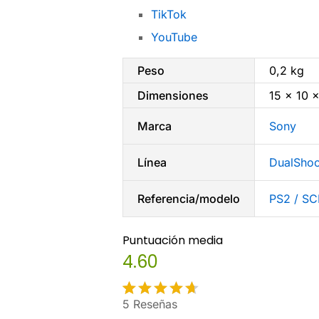
TikTok
YouTube
Peso
0,2 kg
Dimensiones
15 × 10 
Marca
Sony
Línea
DualSho
Referencia/modelo
PS2 / S
Puntuación media
4.60
5
Reseñas
Valorado
5