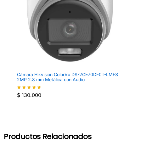
Cámara Hikvision ColorVu DS-2CE70DF0T-LMFS
2MP 2.8 mm Metálica con Audio
$
130.000
Valorado
con
4.8
de
5
Productos Relacionados