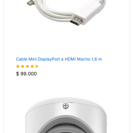
Cable Mini DisplayPort a HDMI Macho 1,8 m
$
99.000
Valorado
con
4.4
de 5