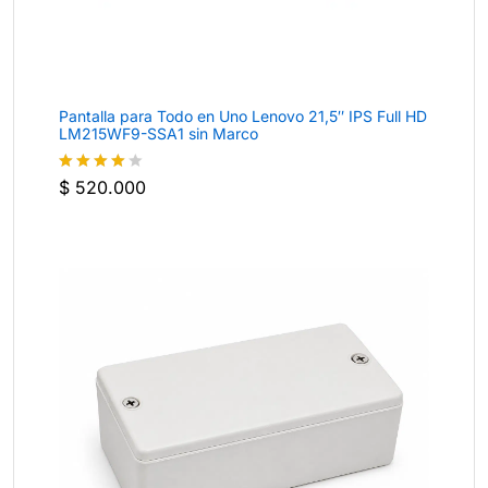
Pantalla para Todo en Uno Lenovo 21,5″ IPS Full HD
LM215WF9-SSA1 sin Marco
$
520.000
Valorado
con
4
de
5