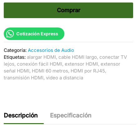
Comprar
Cotización Express
Categoría:
Accesorios de Audio
Etiquetas:
alargar HDMI
,
cable HDMI largo
,
conectar TV
lejos
,
conexión fácil HDMI
,
extensor HDMI
,
extensor
señal HDMI
,
HDMI 60 metros
,
HDMI por RJ45
,
transmisión HDMI
,
video a distancia
Descripción
Especificación