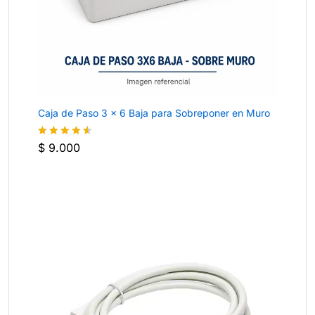
Caja de Paso 3 × 6 Baja para Sobreponer en Muro
$
9.000
Valorado
con
4.5
de 5