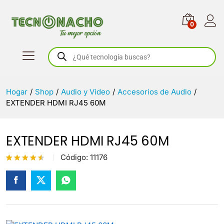
0
Búsqueda
de
productos
Hogar
/
Shop
/
Audio y Video
/
Accesorios de Audio
/
EXTENDER HDMI RJ45 60M
EXTENDER HDMI RJ45 60M
Código:
11176
Valorado
2
con
4.5
de 5 en
base a
valoracion
es de
clientes