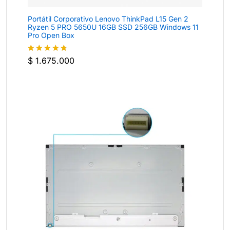
Portátil Corporativo Lenovo ThinkPad L15 Gen 2
Ryzen 5 PRO 5650U 16GB SSD 256GB Windows 11
Pro Open Box
$
1.675.000
Valorado
con
4.7
de
5