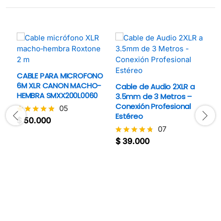
CABLE PARA MICROFONO
6M XLR CANON MACHO-
Cable de Audio 2XLR a
HEMBRA SMXX200L0060
3.5mm de 3 Metros –
Conexión Profesional
05
Estéreo
$
50.000
Valorado
con
07
C
4.8
$
39.000
Valorado
de 5
con
$
4.7
V
de 5
c
4.
d