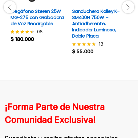
Megáfono Steren 25W
Sanduchera Kalley K-
E
MG-275 con Grabadora
SM400N 750W –
E
de Voz Recargable
Antiadherente,
I
Indicador Luminoso,
I
08
Doble Placa
$
180.000
Valorado
13
con
$
V
4.5
c
$
55.000
Valorado
de 5
4.
con
d
4.6
de 5
¡Forma Parte de Nuestra
Comunidad Exclusiva!