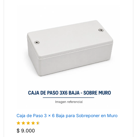
Caja de Paso 3 × 6 Baja para Sobreponer en Muro
$
9.000
Valorado
con
4.5