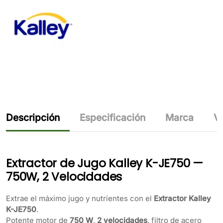
Descripción
Especificación
Marca
Va
Extractor de Jugo Kalley K-JE750 —
750W, 2 Velocidades
Extrae el máximo jugo y nutrientes con el
Extractor Kalley
K-JE750
.
Potente motor de
750 W
,
2 velocidades
, filtro de acero