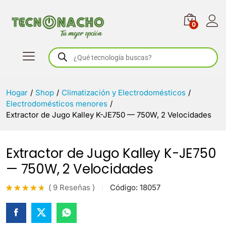
0
Búsqueda
de
productos
Hogar
/
Shop
/
Climatización y Electrodomésticos
/
Electrodomésticos menores
/
Extractor de Jugo Kalley K-JE750 — 750W, 2 Velocidades
Extractor de Jugo Kalley K-JE750
— 750W, 2 Velocidades
(
9
Reseñas
)
Código:
18057
Valorado
9
con
4.6
de 5 en
base a