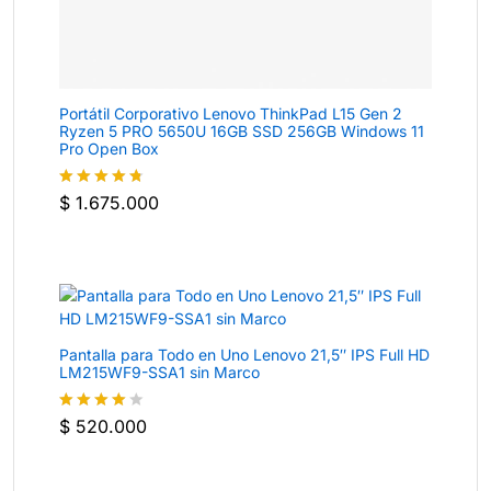
Portátil Corporativo Lenovo ThinkPad L15 Gen 2
Ryzen 5 PRO 5650U 16GB SSD 256GB Windows 11
Pro Open Box
$
1.675.000
Valorado
con
4.7
de
5
Pantalla para Todo en Uno Lenovo 21,5″ IPS Full HD
LM215WF9-SSA1 sin Marco
$
520.000
Valorado
con
4
de
5