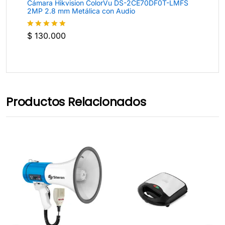
Cámara Hikvision ColorVu DS-2CE70DF0T-LMFS
2MP 2.8 mm Metálica con Audio
$
130.000
Valorado
con
4.8
de
5
Productos Relacionados