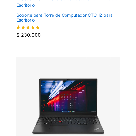
Soporte para Torre de Computador CTCH2 para
Escritorio
$
230.000
Valorado
con
4.8
de
5