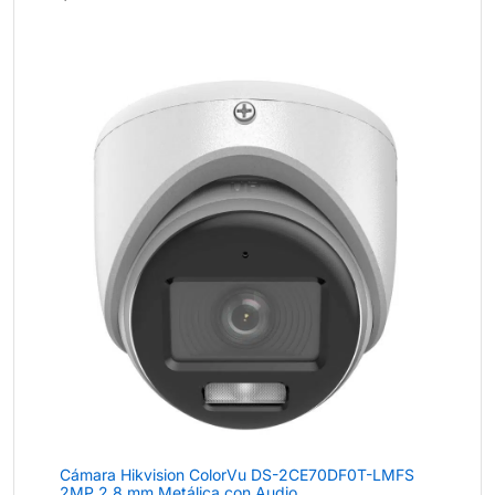
con
4.4
de 5
Cámara Hikvision ColorVu DS-2CE70DF0T-LMFS
2MP 2.8 mm Metálica con Audio