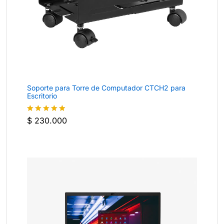
Soporte para Torre de Computador CTCH2 para
Escritorio
$
230.000
Valorado
con
4.8
de
5