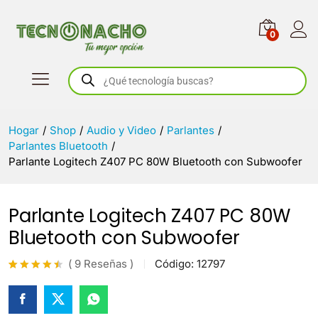
0
Búsqueda
de
productos
Hogar
/
Shop
/
Audio y Video
/
Parlantes
/
Parlantes Bluetooth
/
Parlante Logitech Z407 PC 80W Bluetooth con Subwoofer
Parlante Logitech Z407 PC 80W
Bluetooth con Subwoofer
(
9
Reseñas
)
Código:
12797
Valorado
9
con
4.4
de 5 en
base a