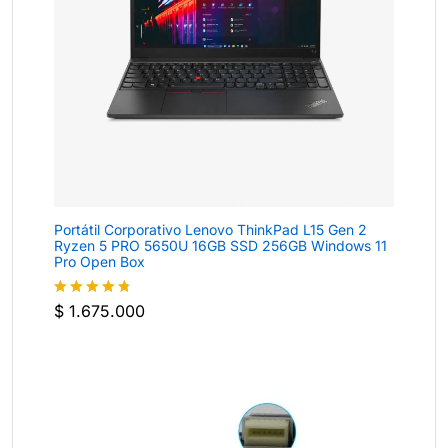
Portátil Corporativo Lenovo ThinkPad L15 Gen 2
Ryzen 5 PRO 5650U 16GB SSD 256GB Windows 11
Pro Open Box
$
1.675.000
Valorado
con
4.7
de
5