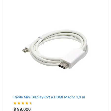
Cable Mini DisplayPort a HDMI Macho 1,8 m
$
99.000
Valorado