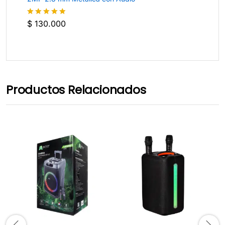
$
130.000
Valorado
con
4.8
de
5
Productos Relacionados