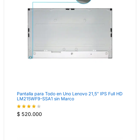
Pantalla para Todo en Uno Lenovo 21,5″ IPS Full HD
LM215WF9-SSA1 sin Marco
$
520.000
Valorado
con
4
de
5