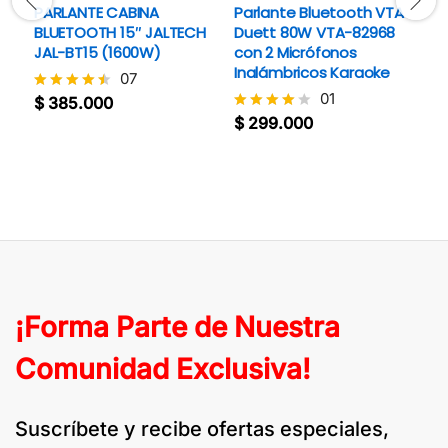
PARLANTE CABINA
Parlante Bluetooth VTA
P
BLUETOOTH 15″ JALTECH
Duett 80W VTA-82968
M
JAL-BT15 (1600W)
con 2 Micrófonos
Inalámbricos Karaoke
07
$
V
01
c
$
385.000
Valorado
4.
con
$
299.000
Valorado
d
4.4
con
de 5
4
de 5
¡Forma Parte de Nuestra
Comunidad Exclusiva!
Suscríbete y recibe ofertas especiales,