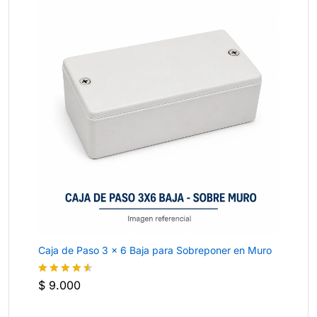
Caja de Paso 3 × 6 Baja para Sobreponer en Muro
$
9.000
Valorado
con
4.5
de 5