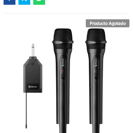
de 5 en
base a
valoracion
es de
clientes
Producto Agotado