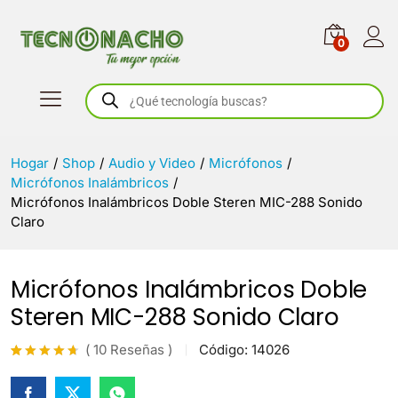
0
Búsqueda
de
productos
Hogar
/
Shop
/
Audio y Video
/
Micrófonos
/
Micrófonos Inalámbricos
/
Micrófonos Inalámbricos Doble Steren MIC-288 Sonido
Claro
Micrófonos Inalámbricos Doble
Steren MIC-288 Sonido Claro
(
10
Reseñas
)
Código:
14026
Valorado
10
con
4.6