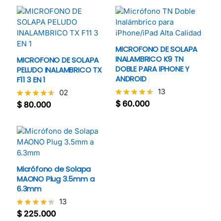
4.7
de 5
MICROFONO DE SOLAPA
INALAMBRICO K9 TN
MICROFONO DE SOLAPA
DOBLE PARA IPHONE Y
PELUDO INALAMBRICO TX
ANDROID
F11 3 EN 1
13
02
$
60.000
$
80.000
Valorado
Valorado
con
con
4.5
4.5
de 5
de 5
Micrófono de Solapa
MAONO Plug 3.5mm a
6.3mm
13
$
225.000
Valorado