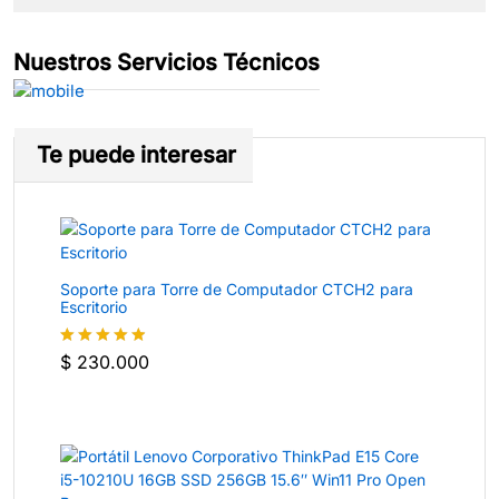
Nuestros Servicios Técnicos
Te puede interesar
Soporte para Torre de Computador CTCH2 para
Escritorio
$
230.000
Valorado
con
4.8
de
5