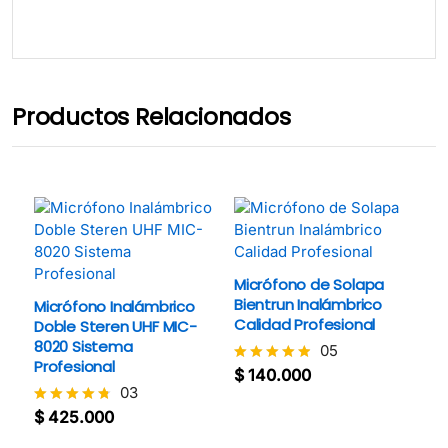
5
Productos Relacionados
Micrófono de Solapa
Bientrun Inalámbrico
Micrófono Inalámbrico
Calidad Profesional
Doble Steren UHF MIC-
8020 Sistema
05
Profesional
$
140.000
Valorado
03
con
4.8
$
425.000
Valorado
de 5
con