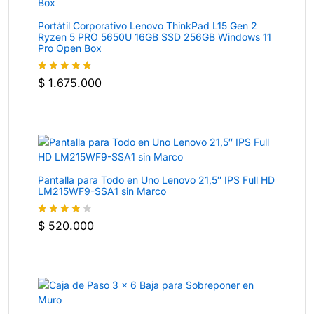
Portátil Corporativo Lenovo ThinkPad L15 Gen 2
Ryzen 5 PRO 5650U 16GB SSD 256GB Windows 11
Pro Open Box
$
1.675.000
Valorado
con
4.7
de
5
Pantalla para Todo en Uno Lenovo 21,5″ IPS Full HD
LM215WF9-SSA1 sin Marco
$
520.000
Valorado
con
4
de
5