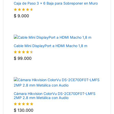
Caja de Paso 3 × 6 Baja para Sobreponer en Muro
$
9.000
Valorado
con
4.5
de 5
Cable Mini DisplayPort a HDMI Macho 1,8 m
$
99.000
Valorado
con
4.4
de 5
Cámara Hikvision ColorVu DS-2CE70DF0T-LMFS
2MP 2.8 mm Metálica con Audio
$
130.000
Valorado
con
4.8
de